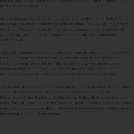
Betreuungsleistungen, Services und Produkte enthalten, die in einzelnen Ländern
nicht angeboten werden.
Als international tätiges Unternehmen zählen Chancengleichheit, Vielfalt, Offenheit
und Respekt zu den Grundüberzeugungen der Daimler Truck AG. Dies zeigen wir in
der Art und Weise, wie wir denken, handeln und kommunizieren. Grundsätzlich
schließen alle gewählten Begriffe selbstverständlich alle Geschlechter und
Identitäten ein.
1
Gültig für bestimmte Varianten des Actros und verbaute Motorenmodelle OM 470,
OM 471 und OM 473 mit aktivem Dienst „Mercedes‑Benz Trucks Uptime“. Die
tatsächliche erreichte Laufzeit bei Fälligkeit der Wartung kann aufgrund des
kundenspezifischen Einsatzes unter dem Maximalwert liegen. Für nähere
Informationen wende dich bitte an deinen Mercedes‑Benz Trucks Partner.
2
Die Buchung ist zum Start im My TruckPoint Store für Neukunden, die noch keine
aktiven Fleetboard Dienste nutzen, in den folgenden Märkten möglich:
Belgien, Deutschland, Frankreich, Großbritannien, Italien, Niederlande, Österreich,
Polen, Portugal, Rumänien, Schweiz, Slowakei, Spanien, Tschechien. Weitere Märkte
folgen. Bestandskunden mit aktiven Fleetboard Diensten können ab Herbst ebenfalls
über den My TruckPoint Store buchen.