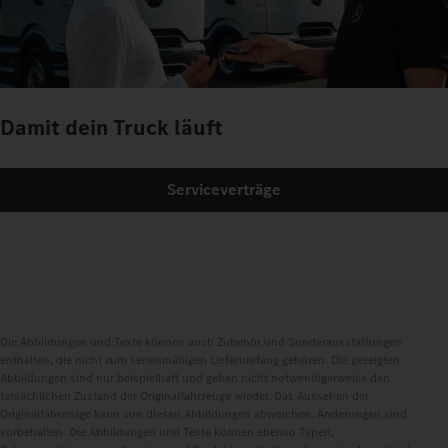
Damit dein Truck läuft
Serviceverträge
Die Abbildungen und Texte können auch Zubehör und Sonderausstattungen
enthalten, die nicht zum serienmäßigen Lieferumfang gehören. Die gezeigten
Abbildungen sind nur beispielhaft und geben nicht notwendigerweise den
tatsächlichen Zustand der Originalfahrzeuge wieder. Das Aussehen der
Originalfahrzeuge kann von diesen Abbildungen abweichen. Änderungen sind
vorbehalten. Die Abbildungen und Texte können ebenso Typen,