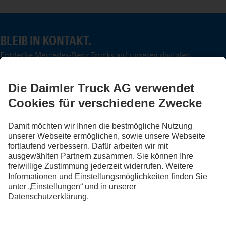
BLEIB IN KONTAKT.
Entdecke Mercedes-Benz Trucks auf unseren digitalen
Kanälen.
FOLLOW THE ROADSTARS.
Tausche jetzt Erfahrungen mit anderen Truckerinnen und
Truckern aus.
Steig ein